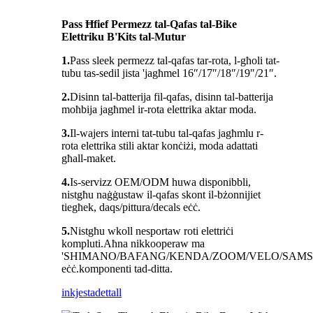
Pass Ħfief Permezz tal-Qafas tal-Bike
Elettriku B'Kits tal-Mutur
1.
Pass sleek permezz tal-qafas tar-rota, l-għoli tat-
tubu tas-sedil jista 'jagħmel 16″/17″/18″/19″/21″.
2.
Disinn tal-batterija fil-qafas, disinn tal-batterija
moħbija jagħmel ir-rota elettrika aktar moda.
3.
Il-wajers interni tat-tubu tal-qafas jagħmlu r-
rota elettrika stili aktar konċiżi, moda adattati
għall-maket.
4.
Is-servizz OEM/ODM huwa disponibbli,
nistgħu naġġustaw il-qafas skont il-bżonnijiet
tiegħek, daqs/pittura/decals eċċ.
5.
Nistgħu wkoll nesportaw roti elettriċi
kompluti.Aħna nikkooperaw ma
'SHIMANO/BAFANG/KENDA/ZOOM/VELO/SAM
eċċ.komponenti tad-ditta.
inkjesta
dettall