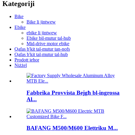
Kategoriji
Bike
Bike li jintwew
Ebike
ebike li jintwew
Ebike bil-mutur tal-hub
Mid-drive motor ebike
Qafas b'kit tal-mutur tan-nofs
Qafas b'kit tal-mutur tal-hub
Prodott ieħor
Niżżel
Fabbrika Provvista Bejgħ bl-ingrossa
Al...
BAFANG M500/M600 Elettriku M...