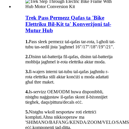
Trek Pass Permezz Qafas ta 'Bike
Elettriku Bil-Kit ta' Konverżjoni tal-
Mutur Hub
1.
Pass sleek permezz tal-qafas tar-rota, l-għoli tat-
tubu tas-sedil jista 'jagħmel 16″/17″/18″/19″/21″.
2.
Disinn tal-batterija fil-qafas, disinn tal-batterija
moħbija jagħmel ir-rota elettrika aktar moda.
3.
Il-wajers interni tat-tubu tal-qafas jagħmlu r-
rota elettrika stili aktar konċiżi u moda adattati
għal thre maket.
4.
Is-servizz OEM/ODM huwa disponibbli,
nistgħu naġġustaw il-qafas skont il-bżonnijiet
tiegħek, daqs/pittura/decals eċċ.
5.
Nistgħu wkoll nesportaw roti elettriċi
kompluti.Aħna nikkooperaw ma
'SHIMANO/BAFANG/KENDA/ZOOM/VELO/SAM
eċċ.komponenti tad-ditta.