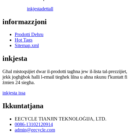
inkjesta
dettall
informazzjoni
Prodotti Dehru
Hot Tags
Sitemap.xml
inkjesta
Għal mistoqsijiet dwar il-prodotti tagħna jew il-lista tal-prezzijiet,
jekk jogħġbok ħalli l-email tiegħek lilna u aħna nkunu f'kuntatt fi
żmien 24 siegħa.
inkjesta issa
Ikkuntatjana
EECYCLE TIANJIN TEKNOLOĠIJA, LTD.
0086-13102120914
admin@eecycle.com