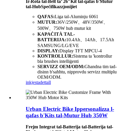
Ir-Rota tal-Belt ta’ 26″
Kit tal-qafas b'Mutur
tal-Hub
Speċifikazzjonijiet
QAFAS:
Liga tal-Aluminju 6061
MUTUR:
36V/250W、48V/350W、
500W、750W hub mutur kit
KAPAĊITÀ TAL-
BATTERIJA:
10.4Ah、14Ah、17.5Ah
SAMSUNG/LG/EVE
DISPLAY:
Display TFT MPCU-4
KONTROLLUR:
Sistema ta 'kontrollur
bla brushes intelliġenti
SERVIZZ OEM/ODM:
Għandna tim tad-
disinn b'saħħtu, nipprovdu servizz multiplu
OEM/ODM.
inkjesta
dettall
Urban Electric Bike Ippersonalizza l-
qafas b'Kits tal-Mutur Hub 350W
Frejm Integrat tal-Batterija tal-Batterija tal-