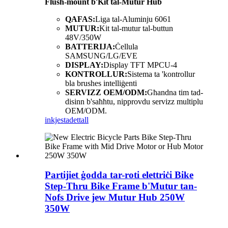
Flush-mount b'Kit tal-Mutur Hub
QAFAS:
Liga tal-Aluminju 6061
MUTUR:
Kit tal-mutur tal-buttun
48V/350W
BATTERIJA:
Ċellula
SAMSUNG/LG/EVE
DISPLAY:
Display TFT MPCU-4
KONTROLLUR:
Sistema ta 'kontrollur
bla brushes intelliġenti
SERVIZZ OEM/ODM:
Għandna tim tad-
disinn b'saħħtu, nipprovdu servizz multiplu
OEM/ODM.
inkjesta
dettall
Partijiet ġodda tar-roti elettriċi Bike
Step-Thru Bike Frame b'Mutur tan-
Nofs Drive jew Mutur Hub 250W
350W