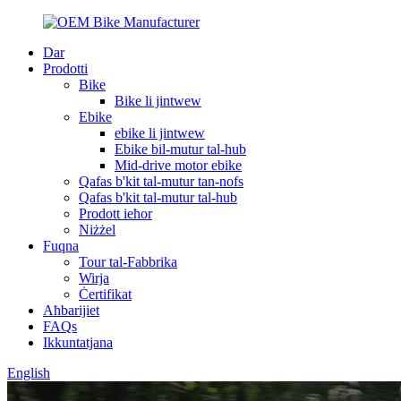
Dar
Prodotti
Bike
Bike li jintwew
Ebike
ebike li jintwew
Ebike bil-mutur tal-hub
Mid-drive motor ebike
Qafas b'kit tal-mutur tan-nofs
Qafas b'kit tal-mutur tal-hub
Prodott ieħor
Niżżel
Fuqna
Tour tal-Fabbrika
Wirja
Ċertifikat
Aħbarijiet
FAQs
Ikkuntatjana
English