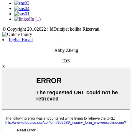
© Copyright 20102022 : IdDrittijiet kollha Riżervati.
Ibgħat Email
Abby Zheng
IOS
x