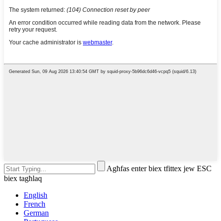
Agħfas enter biex tfittex jew ESC
biex tagħlaq
English
French
German