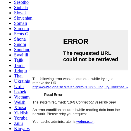
Sesotho
Sinhala
Slovak
Slovenian
Somali
Samoan
Scots Gaelic
Shona
Sindhi
Sundanese
Swahili
Tajik
Tamil
Telugu
Thai
Ukrainian
Urdu
Uzbek
Vietnamese
Welsh
Xhosa
Yiddish
Yoruba
Zulu
Kinyarwanda